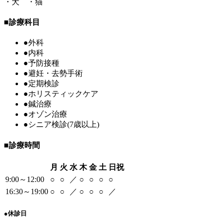
・犬 ・猫
■
診療科目
●
外科
●
内科
●
予防接種
●
避妊・去勢手術
●
定期検診
●
ホリスティックケア
●
鍼治療
●
オゾン治療
●
シニア検診(7歳以上)
■
診療時間
月
火
水
木
金
土
日祝
9:00～12:00
○
○
／
○
○
○
○
16:30～19:00
○
○
／
○
○
○
／
●
休診日